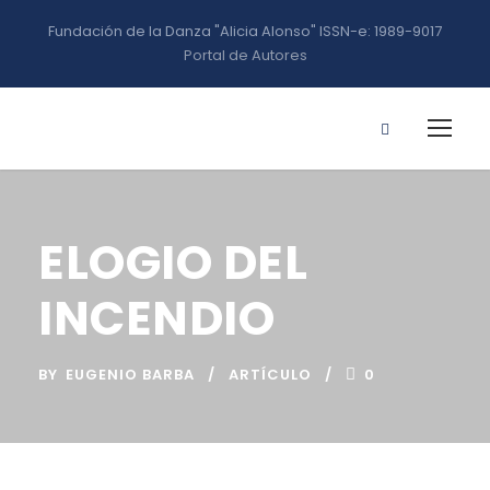
Fundación de la Danza "Alicia Alonso" ISSN-e: 1989-9017
Portal de Autores
ELOGIO DEL
INCENDIO
BY
EUGENIO BARBA
ARTÍCULO
0