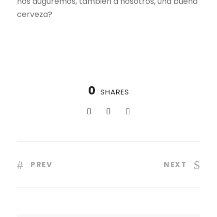
nos auguremos, también a nosotros, una buena
cerveza?
0
SHARES
PREV
NEXT