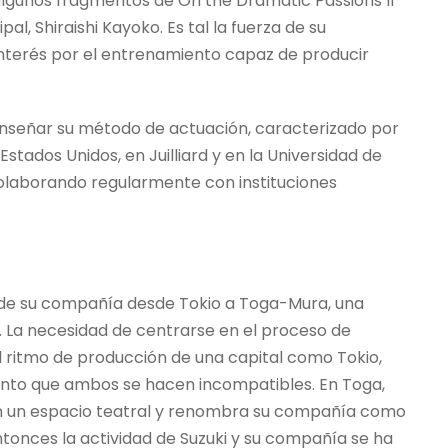
lgunos fragmentos de On the Dramatic Passions II
al, Shiraishi Kayoko. Es tal la fuerza de su
interés por el entrenamiento capaz de producir
 enseñar su método de actuación, caracterizado por
stados Unidos, en Juilliard y en la Universidad de
á colaborando regularmente con instituciones
ad de su compañía desde Tokio a Toga-Mura, una
 La necesidad de centrarse en el proceso de
 ritmo de producción de una capital como Tokio,
punto que ambos se hacen incompatibles. En Toga,
en un espacio teatral y renombra su compañía como
onces la actividad de Suzuki y su compañía se ha