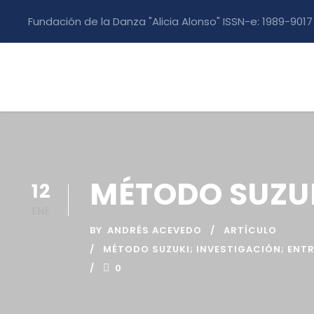
Fundación de la Danza "Alicia Alonso" ISSN-e: 1989-9017
MÉTODO SUZU
12
ENE
BY
ANDRÉS ACEVEDO
ARTÍCULO
MÉTODO SUZUKI; INVESTIGACIÓN; ENT
0