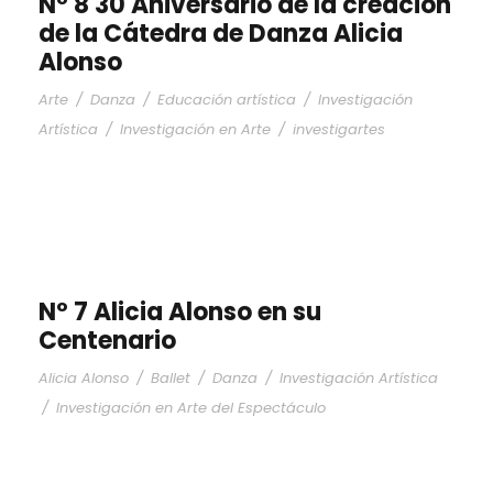
Nº 8 30 Aniversario de la creación
de la Cátedra de Danza Alicia
Alonso
Arte
/
Danza
/
Educación artística
/
Investigación
Artística
/
Investigación en Arte
/
investigartes
Nº 7 Alicia Alonso en su
Centenario
Alicia Alonso
/
Ballet
/
Danza
/
Investigación Artística
/
Investigación en Arte del Espectáculo