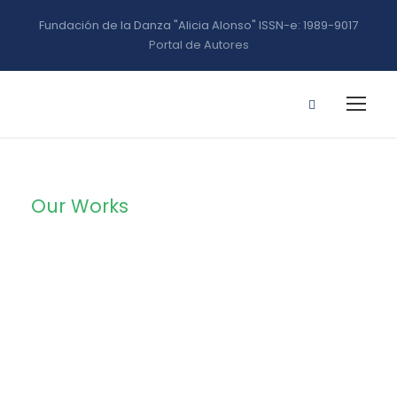
Fundación de la Danza "Alicia Alonso" ISSN-e: 1989-9017
Portal de Autores
Our Works
Portfolio Left
Large
Thumbnail