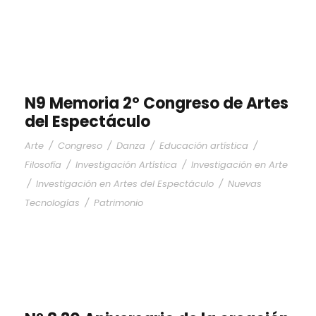
N9 Memoria 2º Congreso de Artes
del Espectáculo
Arte
/
Congreso
/
Danza
/
Educación artística
/
Filosofía
/
Investigación Artística
/
Investigación en Arte
/
Investigación en Artes del Espectáculo
/
Nuevas
Tecnologías
/
Patrimonio