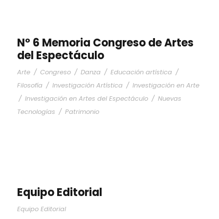
Nº 6 Memoria Congreso de Artes
del Espectáculo
Arte
/
Congreso
/
Danza
/
Educación artística
/
Filosofía
/
Investigación Artística
/
Investigación en Arte
/
Investigación en Artes del Espectáculo
/
Nuevas
Tecnologías
/
Patrimonio
Equipo Editorial
Equipo Editorial