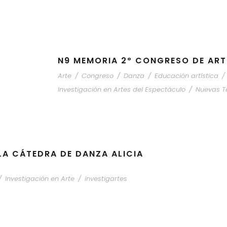
N9 MEMORIA 2º CONGRESO DE ART
Arte
/
Congreso
/
Danza
/
Educación artística
/
Investigación en Artes del Espectáculo
/
Nuevas T
 LA CÁTEDRA DE DANZA ALICIA
/
Investigación en Arte
/
investigartes