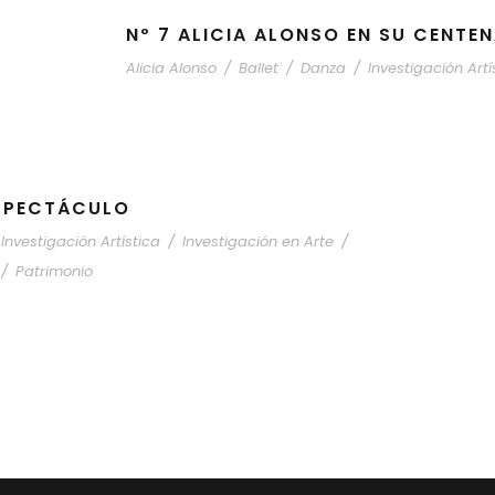
Nº 7 ALICIA ALONSO EN SU CENTE
Alicia Alonso
/
Ballet
/
Danza
/
Investigación Artí
ESPECTÁCULO
Investigación Artística
/
Investigación en Arte
/
/
Patrimonio