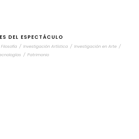
ES DEL ESPECTÁCULO
Filosofía
/
Investigación Artística
/
Investigación en Arte
/
ecnologías
/
Patrimonio