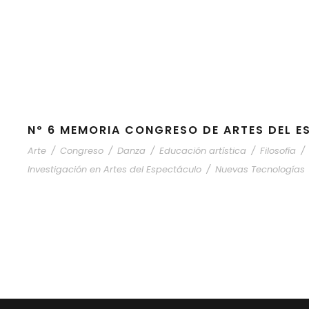
Nº 6 MEMORIA CONGRESO DE ARTES DEL 
Arte
/
Congreso
/
Danza
/
Educación artística
/
Filosofía
/
Investigación en Artes del Espectáculo
/
Nuevas Tecnologías