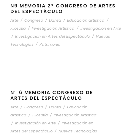
N9 MEMORIA 2º CONGRESO DE ARTES
DEL ESPECTÁCULO
Arte
/
Congreso
/
Danza
/
Educación artística
/
Filosofía
/
Investigación Artística
/
Investigación en Arte
/
Investigación en Artes del Espectáculo
/
Nuevas
Tecnologías
/
Patrimonio
Nº 6 MEMORIA CONGRESO DE
ARTES DEL ESPECTÁCULO
Arte
/
Congreso
/
Danza
/
Educación
artística
/
Filosofía
/
Investigación Artística
/
Investigación en Arte
/
Investigación en
Artes del Espectáculo
/
Nuevas Tecnologías