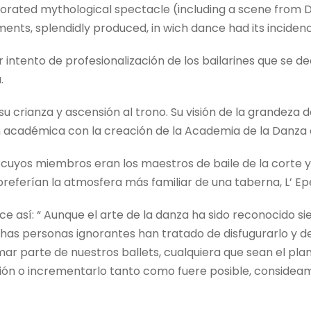
borated mythological spectacle (including a scene from Da
nts, splendidly produced, in wich dance had its incidencia
intento de profesionalización de los bailarines que se de
.
u crianza y ascensión al trono. Su visión de la grandeza de 
académica con la creación de la Academia de la Danza de 
 cuyos miembros eran los maestros de baile de la corte y
 preferían la atmosfera más familiar de una taberna, L’ Epé
dice así: “ Aunque el arte de la danza ha sido reconocid
chas personas ignorantes han tratado de disfugurarlo y
ar parte de nuestros ballets, cualquiera que sean el pla
ión o incrementarlo tanto como fuere posible, considea