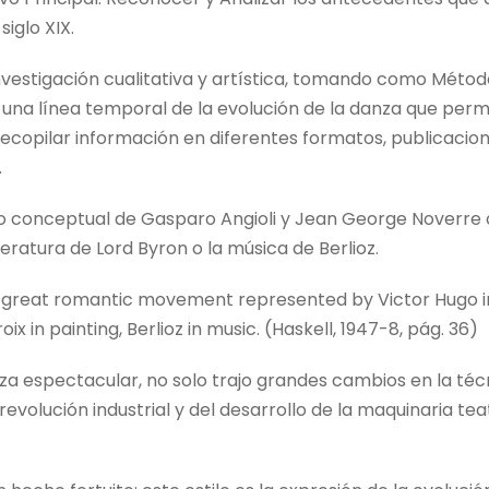
iglo XIX.
vestigación cualitativa y artística, tomando como Métodos
una línea temporal de la evolución de la danza que perm
ó recopilar información en diferentes formatos, publicacio
.
abajo conceptual de Gasparo Angioli y Jean George Nover
teratura de Lord Byron o la música de Berlioz.
e great romantic movement represented by Victor Hugo in
ix in painting, Berlioz in music. (Haskell, 1947-8, pág. 36)
za espectacular, no solo trajo grandes cambios en la técn
revolución industrial y del desarrollo de la maquinaria t