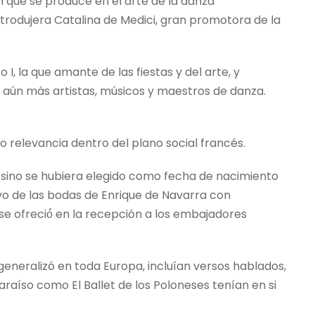
ón que se produce en el arte de la danza
trodujera Catalina de Medici, gran promotora de la
 I, la que amante de las fiestas y del arte, y
 aún más artistas, músicos y maestros de danza.
relevancia dentro del plano social francés.
r, sino se hubiera elegido como fecha de nacimiento
tivo de las bodas de Enrique de Navarra con
e se ofreció́ en la recepción a los embajadores
eneralizó en toda Europa, incluían versos hablados,
araíso como El Ballet de los Poloneses tenían en si