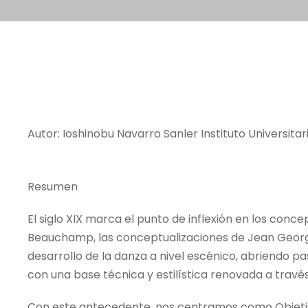
Autor: Ioshinobu Navarro Sanler Instituto Universita
Resumen
El siglo XIX marca el punto de inflexión en los con
Beauchamp, las conceptualizaciones de Jean George
desarrollo de la danza a nivel escénico, abriendo pas
con una base técnica y estilística renovada a través
Con este antecedente, nos centramos como Objetivo 