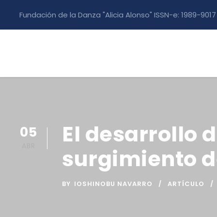
Fundación de la Danza "Alicia Alonso" ISSN-e: 1989-9017
El desarrollo 
05
ABR
surgimiento d
BY
IOSHINOBU NAVARRO
ARTÍCULO