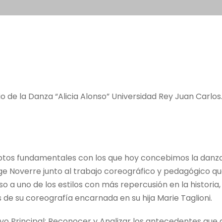
rio de la Danza “Alicia Alonso” Universidad Rey Juan Carlo
ceptos fundamentales con los que hoy concebimos la danza 
 Noverre junto al trabajo coreográfico y pedagógico que
o a uno de los estilos con más repercusión en la historia,
 de su coreografía encarnada en su hija Marie Taglioni.
Principal: Reconocer y Analizar los antecedentes que di