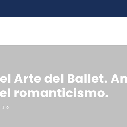
del Arte del Ballet. 
el romanticismo.
0