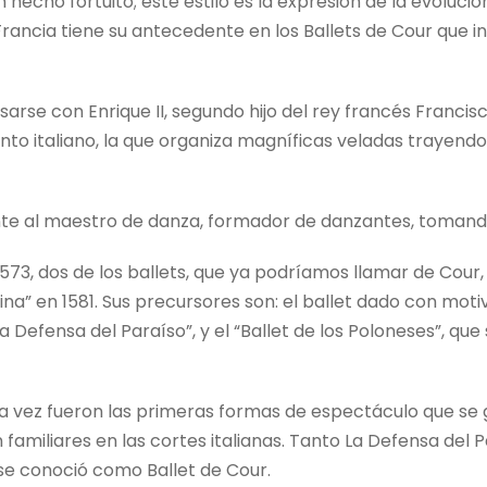
 hecho fortuito; este estilo es la expresión de la evoluci
ancia tiene su antecedente en los Ballets de Cour que in
arse con Enrique II, segundo hijo del rey francés Francisco
to italiano, la que organiza magníficas veladas trayendo
te al maestro de danza, formador de danzantes, tomando 
 1573, dos de los ballets, que ya podríamos llamar de Cou
Reina” en 1581. Sus precursores son: el ballet dado con mo
La Defensa del Paraíso”, y el “Ballet de los Poloneses”, qu
a vez fueron las primeras formas de espectáculo que se g
amiliares en las cortes italianas. Tanto La Defensa del P
 se conoció como Ballet de Cour.