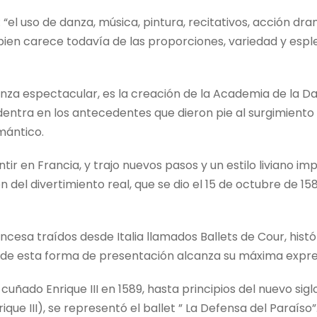
: “el uso de danza, música, pintura, recitativos, acción
 bien carece todavía de las proporciones, variedad y esp
danza espectacular, es la creación de la Academia de la Da
adentra en los antecedentes que dieron pie al surgimiento d
mántico.
ó sentir en Francia, y trajo nuevos pasos y un estilo livian
el divertimiento real, que se dio el 15 de octubre de 1581, u
rancesa traídos desde Italia llamados Ballets de Cour, his
 dónde esta forma de presentación alcanza su máxima expre
cuñado Enrique III en 1589, hasta principios del nuevo si
que III), se representó el ballet ” La Defensa del Paraíso”