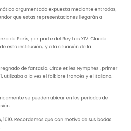
 dramática argumentada expuesta mediante entradas,
lendor que estas representaciones llegarán a
nza de París, por parte del Rey Luis XIV. Claude
e esta institución,
y a la situación de la
o impregnado de fantasía. Circe et les Nymphes , primer
tilizaba a la vez el folklore francés y el italiano.
tóricamente se pueden ubicar en los periodos de
sión.
glo, 1610. Recordemos que con motivo de sus bodas
.