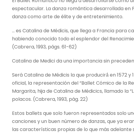
El Ballet Romántico no llega a desarrollarse como un
espectacular. La danza romántica desarrollada en Fr
danza como arte de élite y de entretenimiento.
… es Catalina de Médicis, que llega a Francia para cas
habiendo conocido todo el esplendor del Renacimien
(Cabrera, 1993, págs. 61-62)
Catalina de Medici da una importancia sin preceden
Será Catalina de Médicis la que producirá́ en 1572 y
oficial, la representación del “Ballet Cómico de la 
Margarita, hija de Catalina de Médicics, llamado la “
polacos. (Cabrera, 1993, pág. 22)
Estos ballets que solo fueron representados solo un
canciones y un buen número de danzas, que ya eran f
las características propias de lo que más adelante