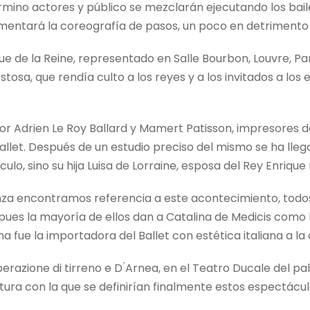
 término actores y público se mezclarán ejecutando los bai
omentará la coreografía de pasos, un poco en detrimento 
e de la Reine, representado en Salle Bourbon, Louvre, Par
osa, que rendía culto a los reyes y a los invitados a los
or Adrien Le Roy Ballard y Mamert Patisson, impresores del
llet. Después de un estudio preciso del mismo se ha llega
lo, sino su hija Luisa de Lorraine, esposa del Rey Enrique II
anza encontramos referencia a este acontecimiento, todos
ues la mayoría de ellos dan a Catalina de Medicis como 
a fue la importadora del Ballet con estética italiana a la
berazione di tirreno e D ́Arnea, en el Teatro Ducale del pal
ctura con la que se definirían finalmente estos espectácul