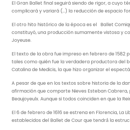
El Gran Ballet final seguirá siendo de rigor, a cuyo
complicará y variará (…) la reducción de espacio f
El otro hito histórico de la época es el
Ballet Comiqu
constituyó, una producción sumamente vistosa y cost
Joyeuse.
El texto de la obra fue impreso en febrero de 1582 p
tales como quién fue la verdadera productora del ba
Catalina de Medicis, la que hizo organizar el espectácu
A pesar de que en los textos sobre historia de la d
afirmación que comparte Nieves Esteban Cabrera, p
Beaujoyeulx. Aunque si todos coinciden en que la Rein
El 6 de febrero de 1616 se estrena en Florencia, La Li
establecidos del Ballet de Cour que tendrá́ la estru