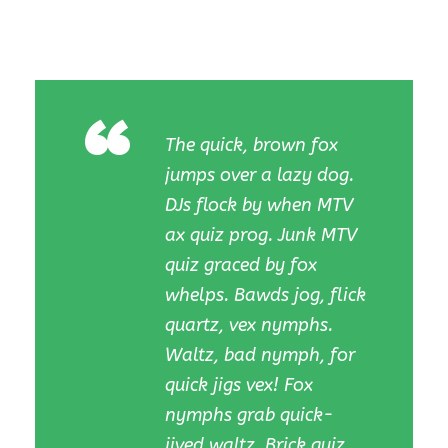
“
The quick, brown fox
jumps over a lazy dog.
DJs flock by when MTV
ax quiz prog. Junk MTV
quiz graced by fox
whelps. Bawds jog, flick
quartz, vex nymphs.
Waltz, bad nymph, for
quick jigs vex! Fox
nymphs grab quick-
jived waltz. Brick quiz