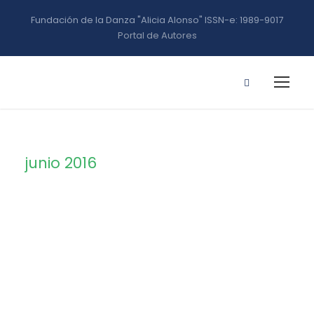
Fundación de la Danza "Alicia Alonso" ISSN-e: 1989-9017
Portal de Autores
junio 2016
Month